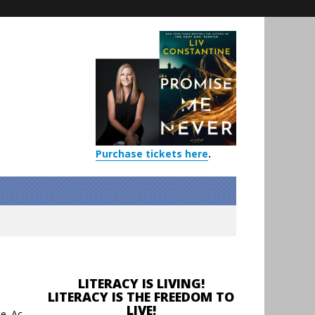
Purchase tickets here
.
LITERACY IS LIVING!
LITERACY IS THE FREEDOM TO
m
LIVE!
te. Ac