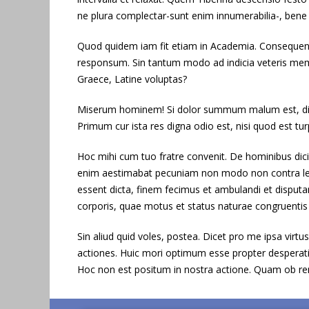
ne plura complectar-sunt enim innumerabilia-, bene l
Quod quidem iam fit etiam in Academia. Consequenti
responsum. Sin tantum modo ad indicia veteris mem
Graece, Latine voluptas?
Miserum hominem! Si dolor summum malum est, dici a
Primum cur ista res digna odio est, nisi quod est tur
Hoc mihi cum tuo fratre convenit. De hominibus dici
enim aestimabat pecuniam non modo non contra lege
essent dicta, finem fecimus et ambulandi et disputa
corporis, quae motus et status naturae congruentis 
Sin aliud quid voles, postea. Dicet pro me ipsa virtu
actiones. Huic mori optimum esse propter desperatio
Hoc non est positum in nostra actione. Quam ob rem