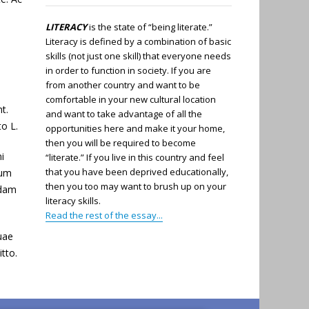
LITERACY
is the state of “being literate.”
Literacy is defined by a combination of basic
skills (not just one skill) that everyone needs
in order to function in society. If you are
from another country and want to be
comfortable in your new cultural location
t.
and want to take advantage of all the
to L.
opportunities here and make it your home,
then you will be required to become
i
“literate.” If you live in this country and feel
that you have been deprived educationally,
cum
then you too may want to brush up on your
edam
literacy skills.
Read the rest of the essay...
quae
tto.