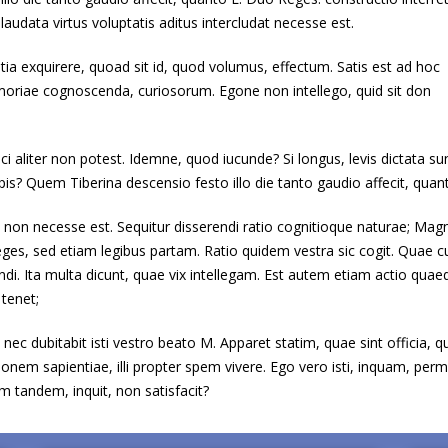
audata virtus voluptatis aditus intercludat necesse est.
a exquirere, quoad sit id, quod volumus, effectum. Satis est ad hoc
oriae cognoscenda, curiosorum. Egone non intellego, quid sit don
liter non potest. Idemne, quod iucunde? Si longus, levis dictata sun
pis? Quem Tiberina descensio festo illo die tanto gaudio affecit, quan
 non necesse est. Sequitur disserendi ratio cognitioque naturae; Magn
s, sed etiam legibus partam. Ratio quidem vestra sic cogit. Quae 
ndi. Ita multa dicunt, quae vix intellegam. Est autem etiam actio qua
tenet;
s nec dubitabit isti vestro beato M. Apparet statim, quae sint officia, 
nem sapientiae, illi propter spem vivere. Ego vero isti, inquam, permi
 tandem, inquit, non satisfacit?