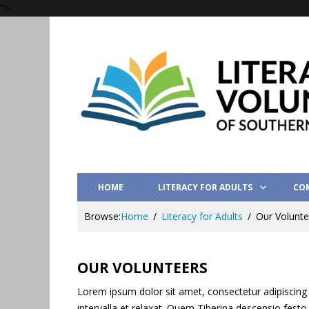
">
HOME
LITERACY FOR ADULTS
CO
Browse:
Home
Literacy for Adults
Our Volunte
OUR VOLUNTEERS
Lorem ipsum dolor sit amet, consectetur adipiscing
intervalla et relaxat. Quem Tiberina descensio festo 