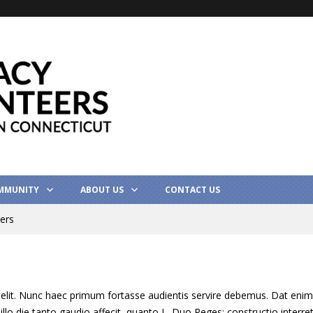
MMUNITY
ABOUT US
CONTACT US
ers
 elit. Nunc haec primum fortasse audientis servire debemus. Dat eni
illo die tanto gaudio affecit, quanto L. Duo Reges: constructio interre